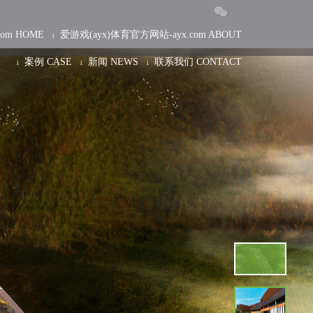
om HOME
爱游戏(ayx)体育官方网站-ayx.com ABOUT
案例 CASE
新闻 NEWS
联系我们 CONTACT