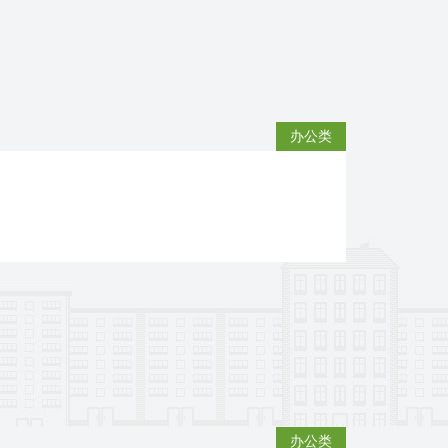
办公类
办公类