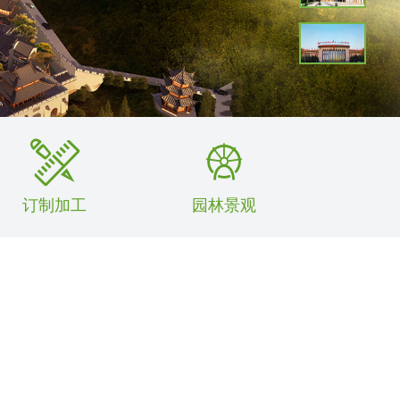
订制加工
园林景观