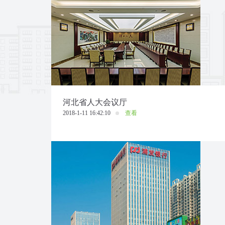
河北省人大会议厅
2018-1-11 16:42:10
查看