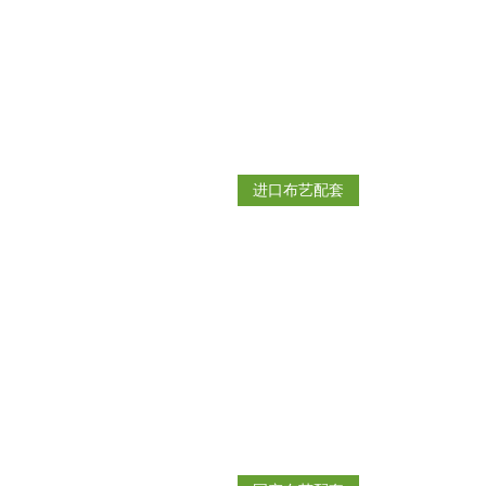
进口布艺配套